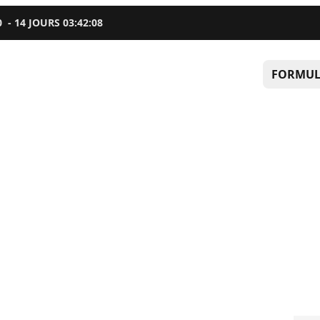
0
-
14
JOURS
03
:
42
:
07
FORMUL