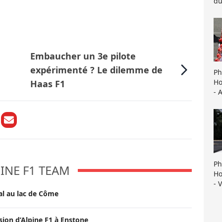
du
Embaucher un 3e pilote
expérimenté ? Le dilemme de
Ph
Ho
Haas F1
- 
Ph
INE F1 TEAM
Ho
- 
al au lac de Côme
sion d’Alpine F1 à Enstone