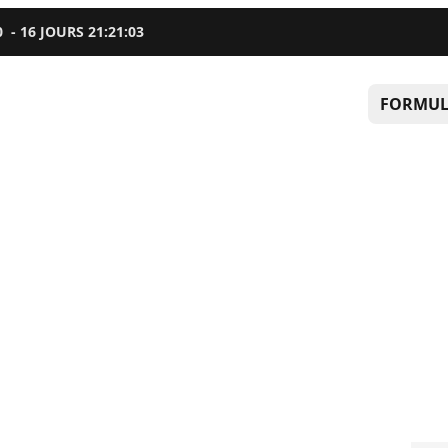
0
-
16
JOURS
21
:
21
:
02
FORMUL