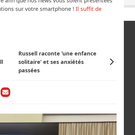
le afin que nos news vous soient présentées
mations sur votre smartphone !
Il suffit de
Russell raconte ’une enfance
ll
solitaire’ et ses anxiétés
passées