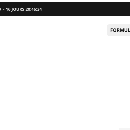
0
-
16
JOURS
20
:
46
:
33
FORMUL