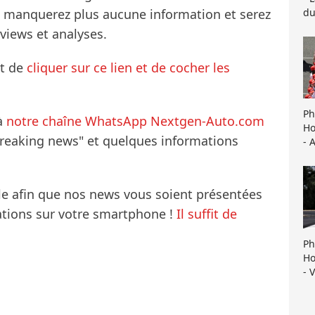
du
ne manquerez plus aucune information et serez
rviews et analyses.
it de
cliquer sur ce lien et de cocher les
Ph
à
notre chaîne WhatsApp Nextgen-Auto.com
Ho
breaking news" et quelques informations
- 
le afin que nos news vous soient présentées
mations sur votre smartphone !
Il suffit de
Ph
Ho
- 