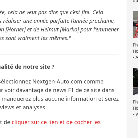
du
e, cela ne veut pas dire que c’est fini. Cela
 réaliser une année parfaite l’année prochaine,
stian [Horner] et de Helmut [Marko] pour l’emmener
tres sont vraiment les mêmes."
Ph
Ho
- 
lité de notre site ?
s sélectionnez Nextgen-Auto.com comme
ur voir davantage de news F1 de ce site dans
ne manquerez plus aucune information et serez
Ph
rviews et analyses.
Ho
- 
it de
cliquer sur ce lien et de cocher les