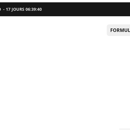
0
-
17
JOURS
06
:
39
:
39
FORMUL