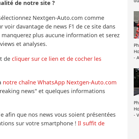
du
lité de notre site ?
s sélectionnez Nextgen-Auto.com comme
ur voir davantage de news F1 de ce site dans
ne manquerez plus aucune information et serez
rviews et analyses.
Ph
Ho
- 
it de
cliquer sur ce lien et de cocher les
à
notre chaîne WhatsApp Nextgen-Auto.com
breaking news" et quelques informations
Ph
Ho
le afin que nos news vous soient présentées
- 
mations sur votre smartphone !
Il suffit de