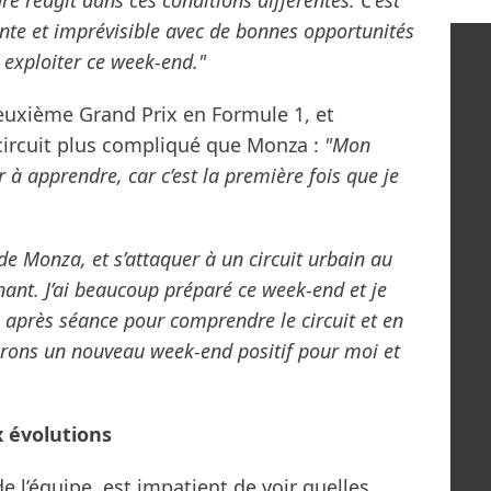
re réagit dans ces conditions différentes. C’est
te et imprévisible avec de bonnes opportunités
exploiter ce week-end."
euxième Grand Prix en Formule 1, et
n circuit plus compliqué que Monza :
"Mon
 à apprendre, car c’est la première fois que je
i de Monza, et s’attaquer à un circuit urbain au
nant. J’ai beaucoup préparé ce week-end et je
 après séance pour comprendre le circuit et en
pérons un nouveau week-end positif pour moi et
x évolutions
e l’équipe, est impatient de voir quelles