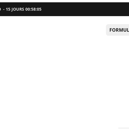
0
-
15
JOURS
00
:
58
:
04
FORMUL