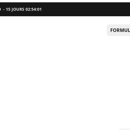
0
-
15
JOURS
02
:
54
:
00
FORMUL