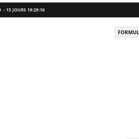
0
-
15
JOURS
19
:
29
:
15
FORMUL