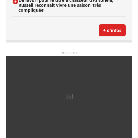
De favori pour le titre à chasseur d’Antonelli,
Russell reconnaît vivre une saison ’très
compliquée’
+ d'infos