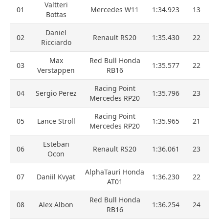
Valtteri
01
Mercedes W11
1:34.923
13
Bottas
Daniel
02
Renault RS20
1:35.430
22
Ricciardo
Max
Red Bull Honda
03
1:35.577
22
Verstappen
RB16
Racing Point
04
Sergio Perez
1:35.796
23
Mercedes RP20
Racing Point
05
Lance Stroll
1:35.965
21
Mercedes RP20
Esteban
06
Renault RS20
1:36.061
23
Ocon
AlphaTauri Honda
07
Daniil Kvyat
1:36.230
22
AT01
Red Bull Honda
08
Alex Albon
1:36.254
24
RB16