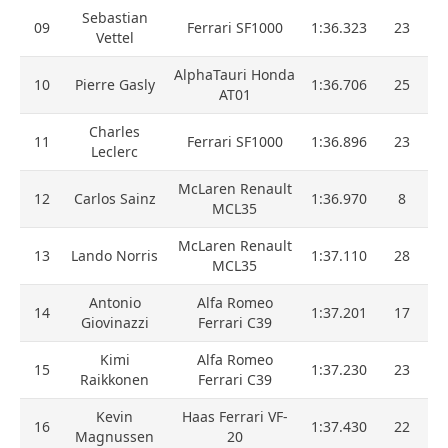
Sebastian
09
Ferrari SF1000
1:36.323
23
Vettel
AlphaTauri Honda
10
Pierre Gasly
1:36.706
25
AT01
Charles
11
Ferrari SF1000
1:36.896
23
Leclerc
McLaren Renault
12
Carlos Sainz
1:36.970
8
MCL35
McLaren Renault
13
Lando Norris
1:37.110
28
MCL35
Antonio
Alfa Romeo
14
1:37.201
17
Giovinazzi
Ferrari C39
Kimi
Alfa Romeo
15
1:37.230
23
Raikkonen
Ferrari C39
Kevin
Haas Ferrari VF-
16
1:37.430
22
Magnussen
20