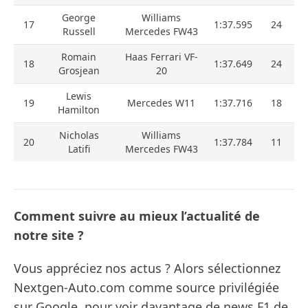
George
Williams
17
1:37.595
24
Russell
Mercedes FW43
Romain
Haas Ferrari VF-
18
1:37.649
24
Grosjean
20
Lewis
19
Mercedes W11
1:37.716
18
Hamilton
Nicholas
Williams
20
1:37.784
11
Latifi
Mercedes FW43
Comment suivre au mieux l’actualité de
notre site ?
Vous appréciez nos actus ? Alors sélectionnez
Nextgen-Auto.com comme source privilégiée
sur Google, pour voir davantage de news F1 de