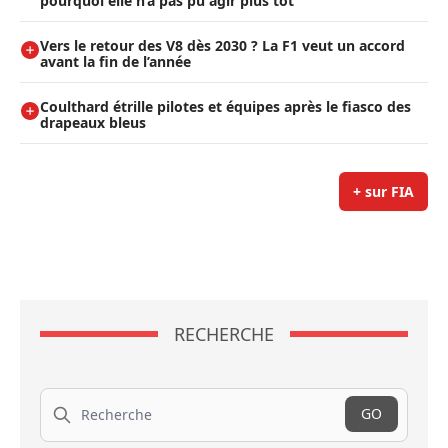
pourquoi elle n’a pas pu agir plus tôt
Vers le retour des V8 dès 2030 ? La F1 veut un accord
avant la fin de l’année
Coulthard étrille pilotes et équipes après le fiasco des
drapeaux bleus
+ sur FIA
RECHERCHE
Recherche
GO