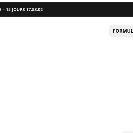
0
-
15
JOURS
17
:
53
:
01
FORMUL