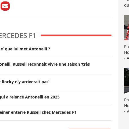
du
ERCEDES F1
Ph
e’ que lui met Antonelli ?
Ho
- 
onelli, Russell reconnaît vivre une saison ’très
Rocky n’y arriverait pas’
qui a relancé Antonelli en 2025
Ph
Ho
- 
Steiner enterre Russell chez Mercedes F1