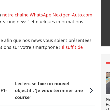
à
notre chaîne WhatsApp Nextgen-Auto.com
breaking news" et quelques informations
le afin que nos news vous soient présentées
mations sur votre smartphone !
Il suffit de
Leclerc se fixe un nouvel
 F1-
objectif : ’Je veux terminer une
course’
Ph
Ho
- 