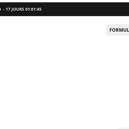
0
-
17
JOURS
01
:
01
:
44
FORMUL