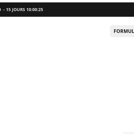
0
-
15
JOURS
10
:
00
:
24
FORMUL