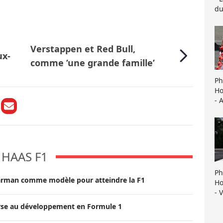
du
Verstappen et Red Bull,
ux-
comme ’une grande famille’
Ph
Ho
- 
HAAS F1
Ph
arman comme modèle pour atteindre la F1
Ho
- 
rse au développement en Formule 1