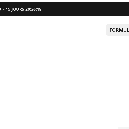
0
-
15
JOURS
20
:
36
:
17
FORMUL