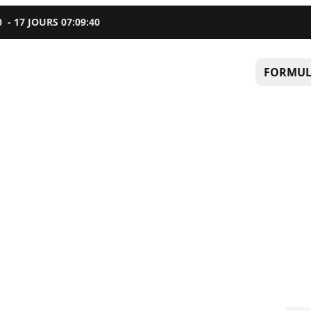
0
-
17
JOURS
07
:
09
:
39
FORMUL