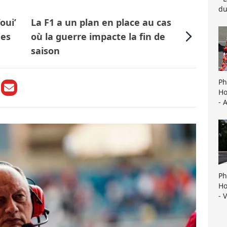
du
oui’
La F1 a un plan en place au cas
des
où la guerre impacte la fin de
saison
Ph
Ho
- 
Ph
Ho
- 