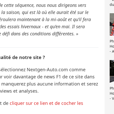
du
de cette séquence, nous nous dirigeons vers
a saison, qui est là où elle aurait été sur le
déroulera maintenant à la mi-août et qu’il fera
s essais hivernaux - et qu’en mai. Il sera
e défi dans des conditions différentes. »
Ph
Ho
- 
lité de notre site ?
s sélectionnez Nextgen-Auto.com comme
ur voir davantage de news F1 de ce site dans
ne manquerez plus aucune information et serez
Ph
rviews et analyses.
Ho
- 
it de
cliquer sur ce lien et de cocher les