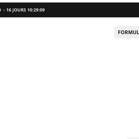
0
-
16
JOURS
10
:
29
:
08
FORMUL