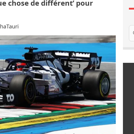
e chose de différent’ pour
phaTauri
Re