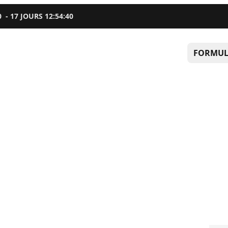
0
-
17
JOURS
12
:
54
:
39
FORMUL