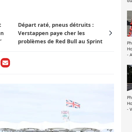
du
t
Départ raté, pneus détruits :
un
Verstappen paye cher les
’
problèmes de Red Bull au Sprint
Ph
Ho
- 
Ph
Ho
- 