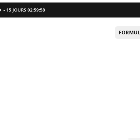
0
-
15
JOURS
02
:
59
:
57
FORMUL