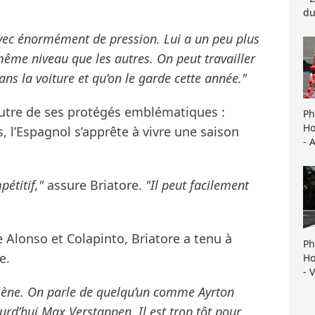
du
vec énormément de pression. Lui a un peu plus
 même niveau que les autres. On peut travailler
dans la voiture et qu’on le garde cette année."
autre de ses protégés emblématiques :
Ph
Ho
, l’Espagnol s’apprête à vivre une saison
- 
étitif,"
assure Briatore.
"Il peut facilement
Alonso et Colapinto, Briatore a tenu à
Ph
e.
Ho
- 
mène. On parle de quelqu’un comme Ayrton
d’hui Max Verstappen. Il est trop tôt pour