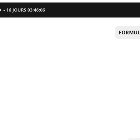
0
-
16
JOURS
03
:
46
:
05
FORMUL