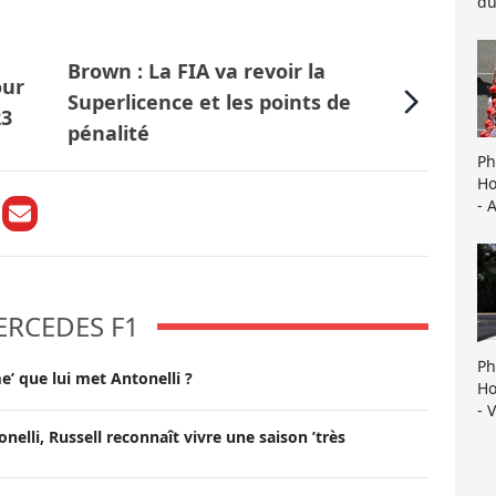
du
Brown : La FIA va revoir la
our
Superlicence et les points de
23
pénalité
Ph
Ho
- 
ERCEDES F1
Ph
e’ que lui met Antonelli ?
Ho
- 
onelli, Russell reconnaît vivre une saison ’très