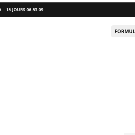
0
-
15
JOURS
06
:
53
:
08
FORMUL