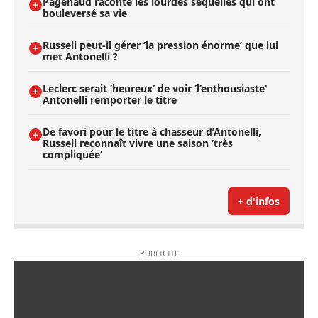
Pagenaud raconte les lourdes séquelles qui ont
bouleversé sa vie
Russell peut-il gérer ’la pression énorme’ que lui
met Antonelli ?
Leclerc serait ’heureux’ de voir ’l’enthousiaste’
Antonelli remporter le titre
De favori pour le titre à chasseur d’Antonelli,
Russell reconnaît vivre une saison ’très
compliquée’
+ d'infos