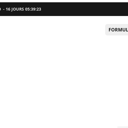
0
-
16
JOURS
05
:
39
:
22
FORMUL