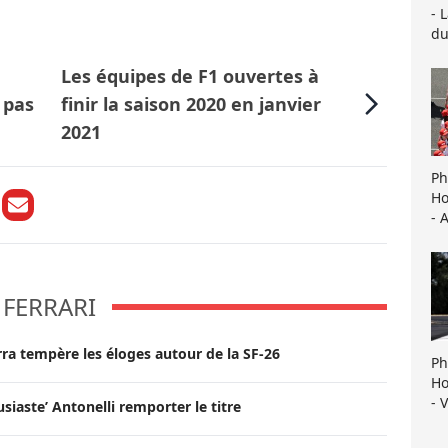
- 
du
Les équipes de F1 ouvertes à
 pas
finir la saison 2020 en janvier
2021
Ph
Ho
- 
FERRARI
rra tempère les éloges autour de la SF-26
Ph
Ho
- 
usiaste’ Antonelli remporter le titre