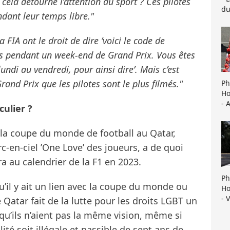
cela détourne l’attention du sport ? Ces pilotes
du
dant leur temps libre."
 FIA ont le droit de dire ’voici le code de
s pendant un week-end de Grand Prix. Vous êtes
lundi au vendredi, pour ainsi dire’. Mais c’est
nd Prix que les pilotes sont le plus filmés."
Ph
Ho
- 
ulier ?
ès la coupe du monde de football au Qatar,
rc-en-ciel ’One Love’ des joueurs, a de quoi
era au calendrier de la F1 en 2023.
Ph
’il y ait un lien avec la coupe du monde ou
Ho
- 
 le Qatar fait de la lutte pour les droits LGBT un
r qu’ils n’aient pas la même vision, même si
ité soit illégale et passible de sept ans de