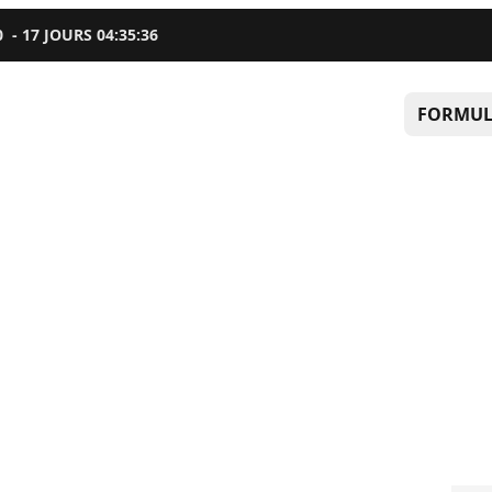
0
-
17
JOURS
04
:
35
:
35
FORMUL