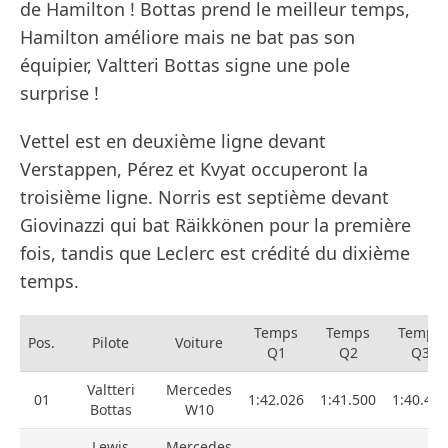
de Hamilton ! Bottas prend le meilleur temps,
Hamilton améliore mais ne bat pas son
équipier, Valtteri Bottas signe une pole
surprise !
Vettel est en deuxième ligne devant
Verstappen, Pérez et Kvyat occuperont la
troisième ligne. Norris est septième devant
Giovinazzi qui bat Räikkönen pour la première
fois, tandis que Leclerc est crédité du dixième
temps.
Temps
Temps
Temps
Pos.
Pilote
Voiture
Q1
Q2
Q3
Valtteri
Mercedes
01
1:42.026
1:41.500
1:40.495
Bottas
W10
Lewis
Mercedes