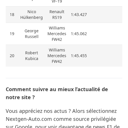
VF-19
Nico
Renault
18
1:43.427
Hülkenberg
RS19
Williams
George
19
Mercedes
1:45.062
Russell
FW42
Williams
Robert
20
Mercedes
1:45.455
Kubica
FW42
Comment suivre au mieux l’actualité de
notre site ?
Vous appréciez nos actus ? Alors sélectionnez
Nextgen-Auto.com comme source privilégiée
sur Google, pour voir davantage de news F1 de