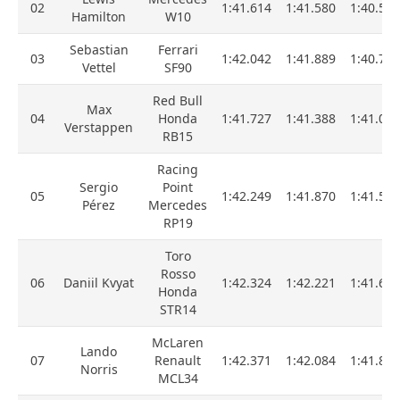
02
1:41.614
1:41.580
1:40.554
Hamilton
W10
Sebastian
Ferrari
03
1:42.042
1:41.889
1:40.797
Vettel
SF90
Red Bull
Max
04
Honda
1:41.727
1:41.388
1:41.069
Verstappen
RB15
Racing
Sergio
Point
05
1:42.249
1:41.870
1:41.593
Pérez
Mercedes
RP19
Toro
Rosso
06
Daniil Kvyat
1:42.324
1:42.221
1:41.681
Honda
STR14
McLaren
Lando
07
Renault
1:42.371
1:42.084
1:41.886
Norris
MCL34