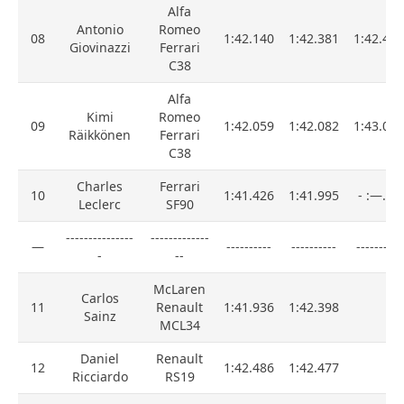
Alfa
Antonio
Romeo
08
1:42.140
1:42.381
1:42.424
Giovinazzi
Ferrari
C38
Alfa
Kimi
Romeo
09
1:42.059
1:42.082
1:43.068
Räikkönen
Ferrari
C38
Charles
Ferrari
10
1:41.426
1:41.995
- :—.---
Leclerc
SF90
---------------
-------------
—
----------
----------
----------
-
--
McLaren
Carlos
11
Renault
1:41.936
1:42.398
Sainz
MCL34
Daniel
Renault
12
1:42.486
1:42.477
Ricciardo
RS19