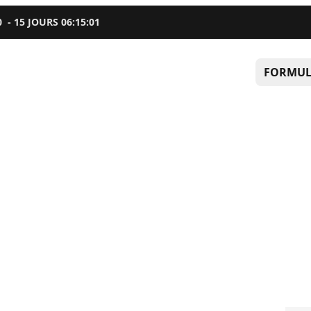
0
-
15
JOURS
06
:
15
:
00
FORMUL