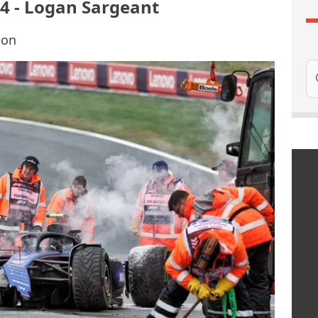
24 - Logan Sargeant
son
Re