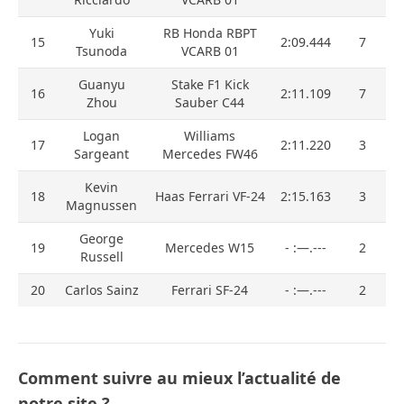
Yuki
RB Honda RBPT
15
2:09.444
7
Tsunoda
VCARB 01
Guanyu
Stake F1 Kick
16
2:11.109
7
Zhou
Sauber C44
Logan
Williams
17
2:11.220
3
Sargeant
Mercedes FW46
Kevin
18
Haas Ferrari VF-24
2:15.163
3
Magnussen
George
19
Mercedes W15
- :—.---
2
Russell
20
Carlos Sainz
Ferrari SF-24
- :—.---
2
Comment suivre au mieux l’actualité de
notre site ?