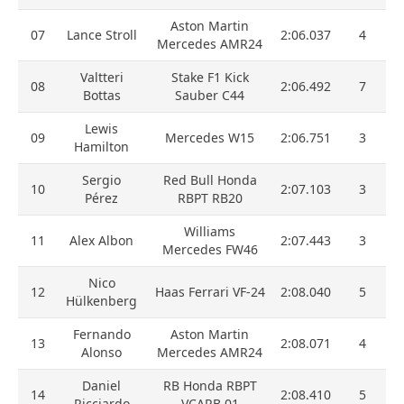
Aston Martin
07
Lance Stroll
2:06.037
4
Mercedes AMR24
Valtteri
Stake F1 Kick
08
2:06.492
7
Bottas
Sauber C44
Lewis
09
Mercedes W15
2:06.751
3
Hamilton
Sergio
Red Bull Honda
10
2:07.103
3
Pérez
RBPT RB20
Williams
11
Alex Albon
2:07.443
3
Mercedes FW46
Nico
12
Haas Ferrari VF-24
2:08.040
5
Hülkenberg
Fernando
Aston Martin
13
2:08.071
4
Alonso
Mercedes AMR24
Daniel
RB Honda RBPT
14
2:08.410
5
Ricciardo
VCARB 01