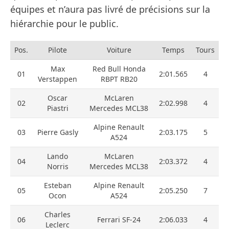
équipes et n’aura pas livré de précisions sur la
hiérarchie pour le public.
Pos.
Pilote
Voiture
Temps
Tours
Max
Red Bull Honda
01
2:01.565
4
Verstappen
RBPT RB20
Oscar
McLaren
02
2:02.998
4
Piastri
Mercedes MCL38
Alpine Renault
03
Pierre Gasly
2:03.175
5
A524
Lando
McLaren
04
2:03.372
4
Norris
Mercedes MCL38
Esteban
Alpine Renault
05
2:05.250
7
Ocon
A524
Charles
06
Ferrari SF-24
2:06.033
4
Leclerc