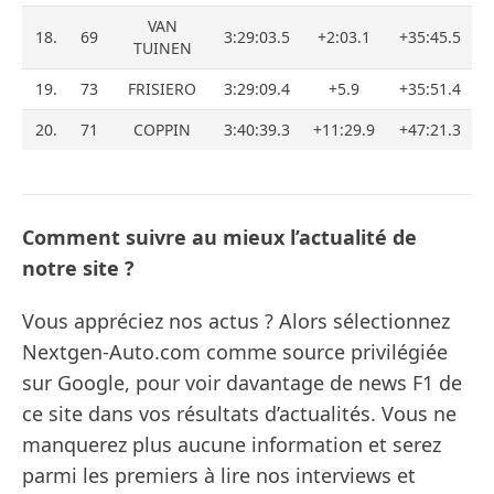
VAN
18.
69
3:29:03.5
+2:03.1
+35:45.5
TUINEN
19.
73
FRISIERO
3:29:09.4
+5.9
+35:51.4
20.
71
COPPIN
3:40:39.3
+11:29.9
+47:21.3
Comment suivre au mieux l’actualité de
notre site ?
Vous appréciez nos actus ? Alors sélectionnez
Nextgen-Auto.com comme source privilégiée
sur Google, pour voir davantage de news F1 de
ce site dans vos résultats d’actualités. Vous ne
manquerez plus aucune information et serez
parmi les premiers à lire nos interviews et