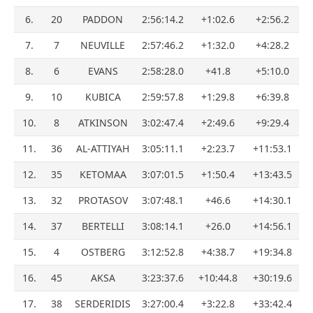
6.
20
PADDON
2:56:14.2
+1:02.6
+2:56.2
7.
7
NEUVILLE
2:57:46.2
+1:32.0
+4:28.2
8.
6
EVANS
2:58:28.0
+41.8
+5:10.0
9.
10
KUBICA
2:59:57.8
+1:29.8
+6:39.8
10.
8
ATKINSON
3:02:47.4
+2:49.6
+9:29.4
11.
36
AL-ATTIYAH
3:05:11.1
+2:23.7
+11:53.1
12.
35
KETOMAA
3:07:01.5
+1:50.4
+13:43.5
13.
32
PROTASOV
3:07:48.1
+46.6
+14:30.1
14.
37
BERTELLI
3:08:14.1
+26.0
+14:56.1
15.
4
OSTBERG
3:12:52.8
+4:38.7
+19:34.8
16.
45
AKSA
3:23:37.6
+10:44.8
+30:19.6
17.
38
SERDERIDIS
3:27:00.4
+3:22.8
+33:42.4