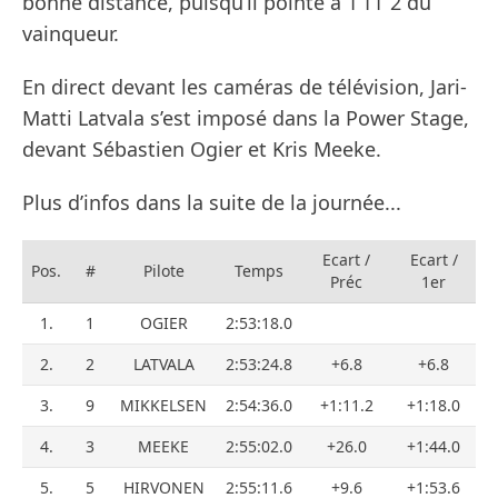
bonne distance, puisqu’il pointe à 1’11’’2 du
vainqueur.
En direct devant les caméras de télévision, Jari-
Matti Latvala s’est imposé dans la Power Stage,
devant Sébastien Ogier et Kris Meeke.
Plus d’infos dans la suite de la journée...
Ecart /
Ecart /
Pos.
#
Pilote
Temps
Préc
1er
1.
1
OGIER
2:53:18.0
2.
2
LATVALA
2:53:24.8
+6.8
+6.8
3.
9
MIKKELSEN
2:54:36.0
+1:11.2
+1:18.0
4.
3
MEEKE
2:55:02.0
+26.0
+1:44.0
5.
5
HIRVONEN
2:55:11.6
+9.6
+1:53.6