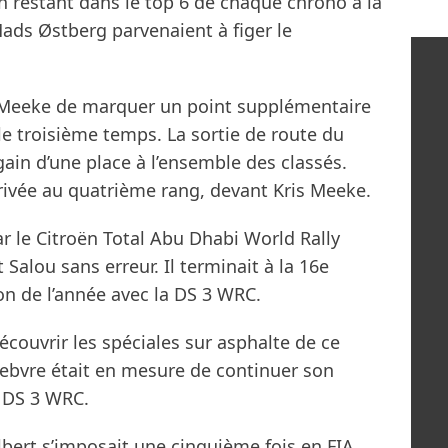
 En restant dans le top 6 de chaque chrono à la
Mads Østberg parvenaient à figer le
s Meeke de marquer un point supplémentaire
e troisième temps. La sortie de route du
gain d’une place à l’ensemble des classés.
rivée au quatrième rang, devant Kris Meeke.
ar le Citroën Total Abu Dhabi World Rally
Salou sans erreur. Il terminait à la 16e
on de l’année avec la DS 3 WRC.
écouvrir les spéciales sur asphalte de ce
febvre était en mesure de continuer son
 DS 3 WRC.
bert s’imposait une cinquième fois en FIA