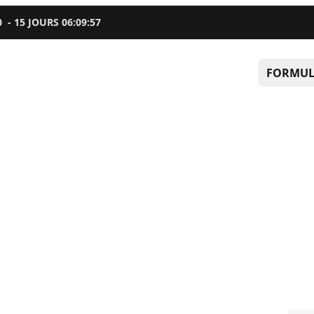
0
-
15
JOURS
06
:
09
:
56
FORMUL