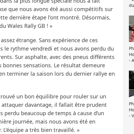
ans la plus longue spéciale nous a fait
du
se que nous avons été aussi compétitifs sur
tte dernière étape l’ont montré. Désormais,
 du Wales Rally GB ! »
 assez étrange. Sans expérience de ces
ans le rythme vendredi et nous avons perdu du
Ph
Ho
ents. Sur asphalte, avec des pneus différents
- 
rès bonnes sensations. Le résultat demeure
en terminer la saison lors du dernier rallye en
trouvé un bon équilibre pour rouler sur un
Ph
 attaquer davantage, il fallait être prudent
Ho
ons perdu beaucoup de temps à cause d’un
- 
mière journée, mais nous avons été en
L’équipe a très bien travaillé. »