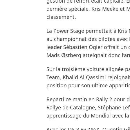
gestion de l’effort était capitale.
dernière spéciale, Kris Meeke et 
classement.
La Power Stage permettait à Kri
au championnat des pilotes avec l
leader Sébastien Ogier offrait un 
Mads Østberg atteignait donc l’ar
Sur la troisième voiture alignée p
Team, Khalid Al Qassimi rejoignait 
position pour son ultime appariti
Reparti ce matin en Rally 2 pour d
Rallye de Catalogne, Stéphane Le
apprentissage du Mondial avec la
Avec les DS 3 R3-MAX, Quentin Gil