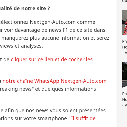
du
lité de notre site ?
s sélectionnez Nextgen-Auto.com comme
ur voir davantage de news F1 de ce site dans
ne manquerez plus aucune information et serez
Ph
rviews et analyses.
Ho
- 
it de
cliquer sur ce lien et de cocher les
à
notre chaîne WhatsApp Nextgen-Auto.com
breaking news" et quelques informations
Ph
Ho
- 
le afin que nos news vous soient présentées
mations sur votre smartphone !
Il suffit de