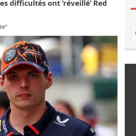
 difficultés ont ’réveillé’ Red
te"
Re