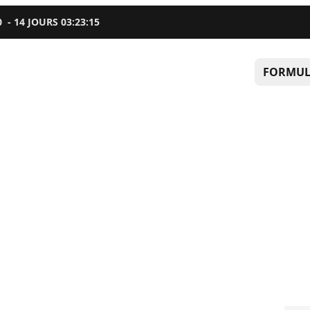
0
-
14
JOURS
03
:
23
:
13
FORMUL