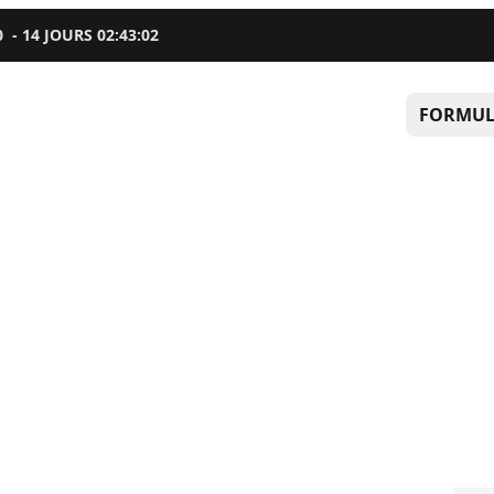
0
-
14
JOURS
02
:
43
:
01
FORMUL