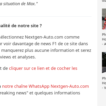
du
la situation de Max."
lité de notre site ?
Ph
s sélectionnez Nextgen-Auto.com comme
Ho
ur voir davantage de news F1 de ce site dans
- 
ne manquerez plus aucune information et serez
rviews et analyses.
it de
cliquer sur ce lien et de cocher les
Ph
Ho
à
notre chaîne WhatsApp Nextgen-Auto.com
- 
breaking news" et quelques informations