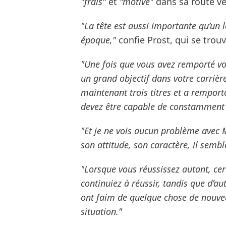
"frais"
et
"motivé"
dans sa route ver
"La tête est aussi importante qu’un 
époque,"
confie Prost, qui se trou
"Une fois que vous avez remporté vot
un grand objectif dans votre carrièr
maintenant trois titres et a remport
devez être capable de constamment 
"Et je ne vois aucun problème avec M
son attitude, son caractère, il sembl
"Lorsque vous réussissez autant, cer
continuiez à réussir, tandis que d’au
ont faim de quelque chose de nouvea
situation."