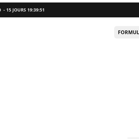
0
-
15
JOURS
19
:
39
:
50
FORMUL