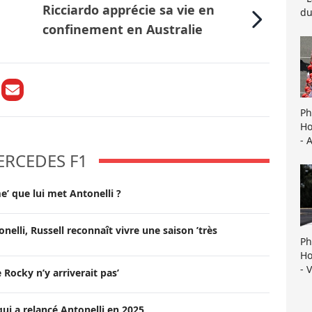
Ricciardo apprécie sa vie en
du
confinement en Australie
Ph
Ho
- 
ERCEDES F1
e’ que lui met Antonelli ?
onelli, Russell reconnaît vivre une saison ’très
Ph
Ho
- 
Rocky n’y arriverait pas’
qui a relancé Antonelli en 2025