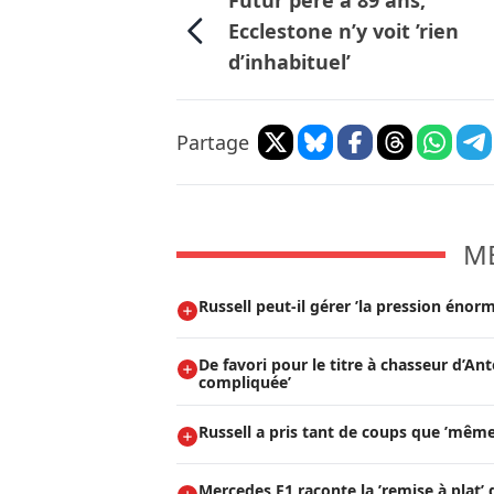
Futur père à 89 ans,
Ecclestone n’y voit ’rien
d’inhabituel’
Partage
M
Russell peut-il gérer ’la pression énorm
De favori pour le titre à chasseur d’Ant
compliquée’
Russell a pris tant de coups que ’même 
Mercedes F1 raconte la ’remise à plat’ 