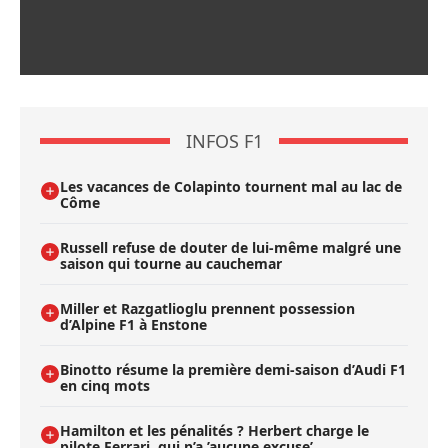
INFOS F1
Les vacances de Colapinto tournent mal au lac de
Côme
Russell refuse de douter de lui-même malgré une
saison qui tourne au cauchemar
Miller et Razgatlioglu prennent possession
d’Alpine F1 à Enstone
Binotto résume la première demi-saison d’Audi F1
en cinq mots
Hamilton et les pénalités ? Herbert charge le
pilote Ferrari, qui n’a ’aucune excuse’