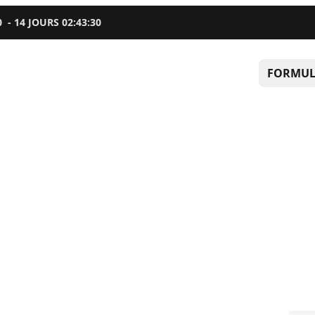
0
-
14
JOURS
02
:
43
:
29
FORMUL