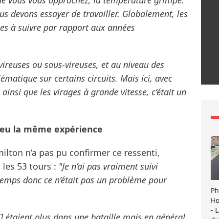
ue vous vous approchez, la température grimpe.
us devons essayer de travailler. Globalement, les
es à suivre par rapport aux années
vireuses ou sous-vireuses, et au niveau des
ématique sur certains circuits. Mais ici, avec
 ainsi que les virages à grande vitesse, c’était un
s eu la même expérience
lton n’a pas pu confirmer ce ressenti,
 les 53 tours :
"Je n’ai pas vraiment suivi
u temps donc ce n’était pas un problème pour
Ph
Ho
- 
 étaient plus dans une bataille mais en général,