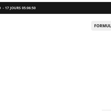
0
-
17
JOURS
05
:
06
:
49
FORMUL