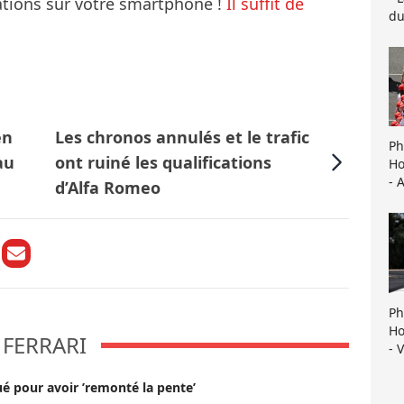
mations sur votre smartphone !
Il suffit de
du
en
Les chronos annulés et le trafic
Ph
au
ont ruiné les qualifications
Ho
- 
d’Alfa Romeo
Ph
Ho
FERRARI
- 
é pour avoir ’remonté la pente’