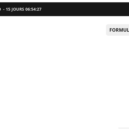
0
-
15
JOURS
06
:
54
:
26
FORMUL