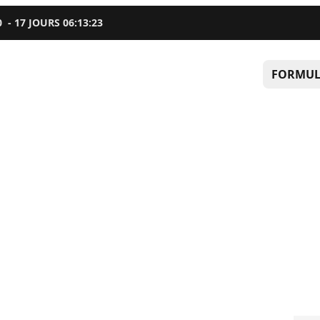
0
-
17
JOURS
06
:
13
:
22
FORMUL