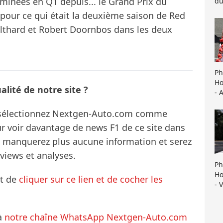
iminées en Q1 depuis... le Grand Prix du
du
 pour ce qui était la deuxième saison de Red
ulthard et Robert Doornbos dans les deux
Ph
Ho
lité de notre site ?
- 
s sélectionnez Nextgen-Auto.com comme
ur voir davantage de news F1 de ce site dans
ne manquerez plus aucune information et serez
rviews et analyses.
Ph
Ho
it de
cliquer sur ce lien et de cocher les
- 
à
notre chaîne WhatsApp Nextgen-Auto.com