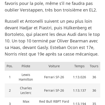
favoris pour la pole, même s’il ne faudra pas
oublier Verstappen, très bon troisième en EL2.
Russell et Antonelli suivent un peu plus loin
devant Hadjar et Piastri, puis Hülkenberg et
Bortoleto, qui placent les deux Audi dans le top
10. Un top 10 terminé par Oliver Bearman avec
sa Haas, devant Gasly. Esteban Ocon est 17e,
Norris n’est que 19e après sa casse mécanique.
Pos.
Pilote
Voiture
Temps
Tours
Lewis
1
Ferrari SF-26
1:13.026
36
Hamilton
Charles
2
Ferrari SF-26
1:13.137
36
Leclerc
Max
Red Bull RBPT Ford
3
1:13.194
35