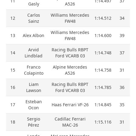
11
1:14.497
37
Gasly
A526
Carlos
Williams Mercedes
12
1:14.512
34
Sainz
FW48
Williams Mercedes
13
Alex Albon
1:14.600
39
FW48
Arvid
Racing Bulls RBPT
14
1:14.748
37
Lindblad
Ford VCARB 03
Franco
Alpine Mercedes
15
1:14.758
31
Colapinto
A526
Liam
Racing Bulls RBPT
16
1:14.785
36
Lawson
Ford VCARB 03
Esteban
17
Haas Ferrari VF-26
1:14.845
35
Ocon
Sergio
Cadillac Ferrari
18
1:15.116
31
Pérez
MAC-26