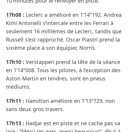
10 minutes pour le renvoyer en piste.
17h08 :
Leclerc a amélioré en 1’14"192. Andrea
Kimi Antonelli s’intercale entre les Ferrari à
seulement 16 millièmes de Leclerc, tandis que
Russell s’est rapproché. Oscar Piastri prend la
sixième place à son équipier, Norris.
17h10 :
Verstappen prend la tête de la séance
en 1’14"008. Tous les pilotes, à l’exception des
Aston Martin en tendres, sont en pneus
mediums.
17h11 :
Hamilton améliore en 1’13"729, non
sans deux gros travers.
17h13 :
Hadjar est en piste et ne cache pas sa
joie : "Merci les gars, merci beaucoup", dit-il à