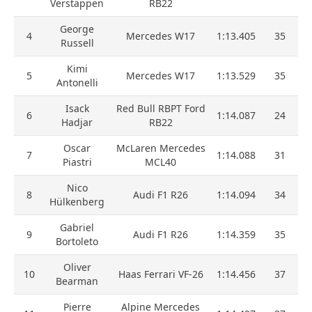
Verstappen
RB22
George
4
Mercedes W17
1:13.405
35
Russell
Kimi
5
Mercedes W17
1:13.529
35
Antonelli
Isack
Red Bull RBPT Ford
6
1:14.087
24
Hadjar
RB22
Oscar
McLaren Mercedes
7
1:14.088
31
Piastri
MCL40
Nico
8
Audi F1 R26
1:14.094
34
Hülkenberg
Gabriel
9
Audi F1 R26
1:14.359
35
Bortoleto
Oliver
10
Haas Ferrari VF-26
1:14.456
37
Bearman
Pierre
Alpine Mercedes