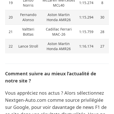
Lando
McLaren Mercedes
19
1:15.274
8
Norris
MCL40
Fernando
Aston Martin
20
1:15.294
30
Alonso
Honda AMR26
Valtteri
Cadillac Ferrari
21
1:15.759
28
Bottas
MAC-26
Aston Martin
22
Lance Stroll
1:16.174
27
Honda AMR26
Comment suivre au mieux l’actualité de
notre site ?
Vous appréciez nos actus ? Alors sélectionnez
Nextgen-Auto.com comme source privilégiée
sur Google, pour voir davantage de news F1 de