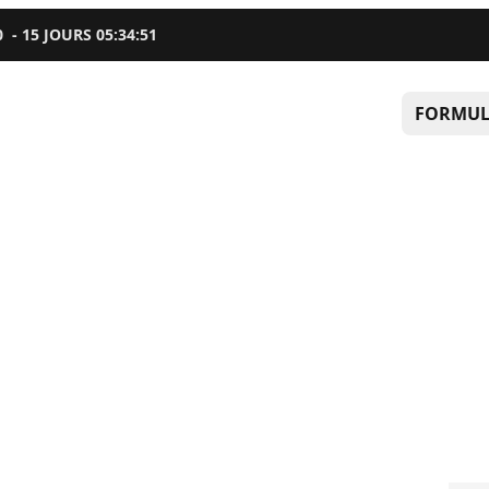
0
-
15
JOURS
05
:
34
:
50
FORMUL