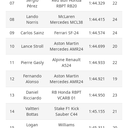
Sergio
Red Bull Honda
07
1:44.329
22
Pérez
RBPT RB20
Lando
McLaren
08
1:44.415
24
Norris
Mercedes MCL38
09
Carlos Sainz
Ferrari SF-24
1:44.574
24
Aston Martin
10
Lance Stroll
1:44.699
20
Mercedes AMR24
Alpine Renault
11
Pierre Gasly
1:44.933
22
A524
Fernando
Aston Martin
12
1:44.921
19
Alonso
Mercedes AMR24
Daniel
RB Honda RBPT
13
1:44.950
23
Ricciardo
VCARB 01
Valtteri
Stake F1 Kick
14
1:45.155
21
Bottas
Sauber C44
Logan
Williams
15
1:45.311
20