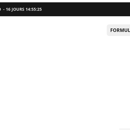
0
-
16
JOURS
14
:
55
:
24
FORMUL