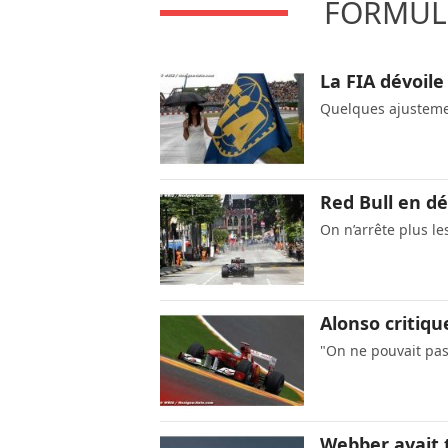
FORMULE
La FIA dévoile
Quelques ajustemen
Red Bull en d
On n’arrête plus 
Alonso critiqu
"On ne pouvait pas
Webber avait 