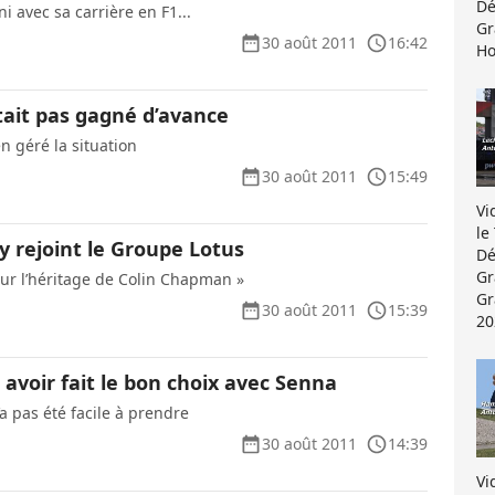
Dé
ni avec sa carrière en F1...
Gr
30 août 2011
16:42
Ho
était pas gagné d’avance
n géré la situation
30 août 2011
15:49
Vi
le
 rejoint le Groupe Lotus
Dé
Gr
ur l’héritage de Colin Chapman »
Gr
30 août 2011
15:39
20
 avoir fait le bon choix avec Senna
a pas été facile à prendre
30 août 2011
14:39
Vi