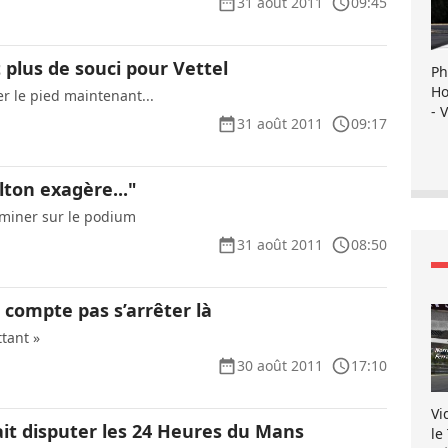
31 août 2011
09:45
t plus de souci pour Vettel
Ph
Ho
r le pied maintenant...
- 
31 août 2011
09:17
ton exagère..."
rminer sur le podium
31 août 2011
08:50
compte pas s’arrêter là
tant »
30 août 2011
17:10
Vi
it disputer les 24 Heures du Mans
le