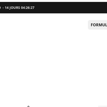
0
-
14
JOURS
04
:
26
:
26
FORMUL