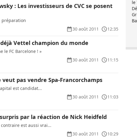
le
wsky : Les investisseurs de CVC se posent
Dé
Gr
 préparation
Ba
30 août 2011
12:35
t déjà Vettel champion du monde
me le FC Barcelone ! »
30 août 2011
11:15
e veut pas vendre Spa-Francorchamps
apital est candidat...
30 août 2011
11:03
surpris par la réaction de Nick Heidfeld
ontraire est aussi vrai...
30 août 2011
10:29