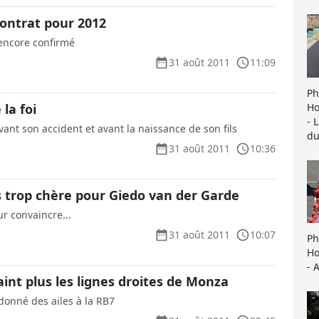
n contrat pour 2012
 encore confirmé
31 août 2011
11:09
Ph
Ho
la foi
- 
vant son accident et avant la naissance de son fils
du
31 août 2011
10:36
s trop chère pour Giedo van der Garde
our convaincre...
31 août 2011
10:07
Ph
Ho
- 
aint plus les lignes droites de Monza
 donné des ailes à la RB7