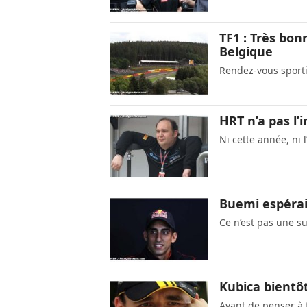
TF1 : Très bon
Belgique
Rendez-vous sporti
HRT n’a pas l’
Ni cette année, ni 
Buemi espérai
Ce n’est pas une s
Kubica bientôt
Avant de penser à f