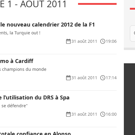
 1 - AOÛT 2011
 le nouveau calendrier 2012 de la F1
Re
ts, la Turquie out !
31 août 2011
19:06
émo à Cardiff
les champions du monde
31 août 2011
17:14
e l’utilisation du DRS à Spa
 se défendre"
31 août 2011
16:00
totale confiance en Alonso