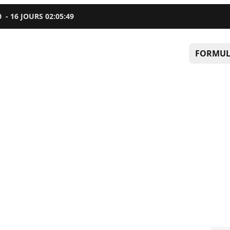
0
-
16
JOURS
02
:
05
:
48
FORMUL