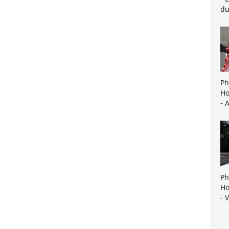
du
Ph
Ho
- 
Ph
Ho
- 