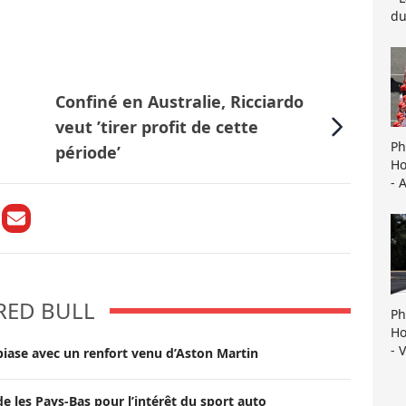
du
Confiné en Australie, Ricciardo
veut ’tirer profit de cette
Ph
période’
Ho
- 
RED BULL
Ph
Ho
- 
biase avec un renfort venu d’Aston Martin
 les Pays-Bas pour l’intérêt du sport auto