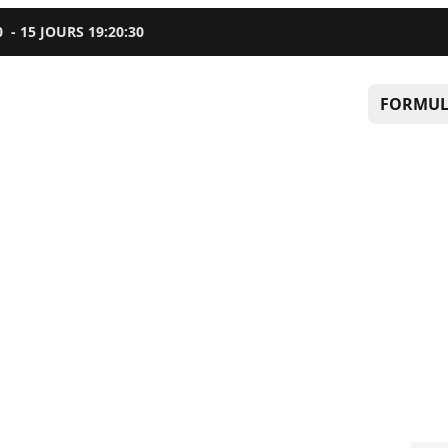
0
-
15
JOURS
19
:
20
:
29
FORMUL