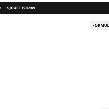
0
-
15
JOURS
19
:
52
:
08
FORMUL