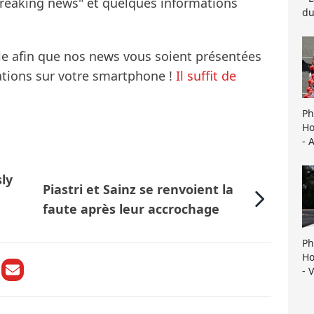
breaking news" et quelques informations
du
le afin que nos news vous soient présentées
mations sur votre smartphone !
Il suffit de
Ph
Ho
- 
sly
Piastri et Sainz se renvoient la
faute après leur accrochage
Ph
Ho
- 