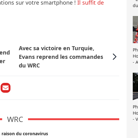
mations sur votre smartphone !
Il suffit de
du
Avec sa victoire en Turquie,
Ph
-end
Ho
Evans reprend les commandes
er
- 
du WRC
Ph
Ho
WRC
- 
 raison du coronavirus