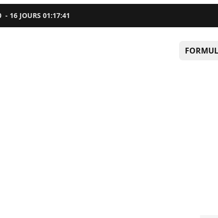
0
-
16
JOURS
01
:
17
:
40
FORMUL