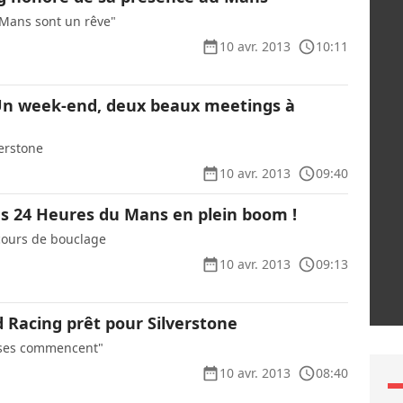
Mans sont un rêve"
10 avr. 2013
10:11
Un week-end, deux beaux meetings à
erstone
10 avr. 2013
09:40
s 24 Heures du Mans en plein boom !
cours de bouclage
10 avr. 2013
09:13
 Racing prêt pour Silverstone
euses commencent"
10 avr. 2013
08:40