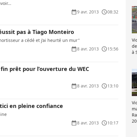
voir...
9 avr. 2013
08:32
éussit pas à Tiago Monteiro
Vi
ortisseur a cédé et j’ai heurté un mur"
de
8 avr. 2013
15:56
à 
fin prêt pour l’ouverture du WEC
8 avr. 2013
13:10
Vi
ici en pleine confiance
ma
pine
Ra
20
8 avr. 2013
10:17