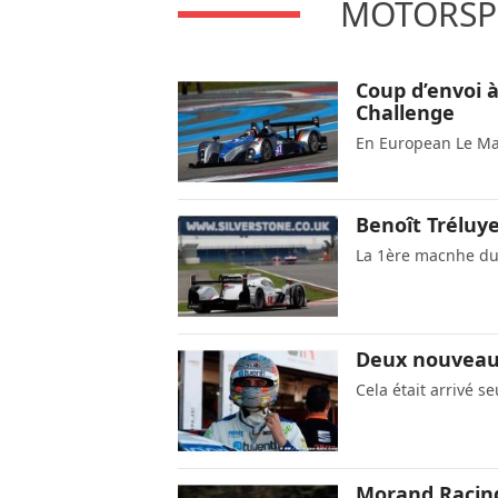
MOTORSPO
Coup d’envoi 
Challenge
En European Le Ma
Benoît Tréluye
La 1ère macnhe d
Deux nouveaux
Cela était arrivé s
Morand Racin