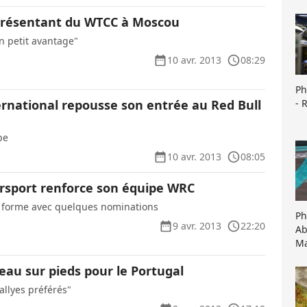
présentant du WTCC à Moscou
un petit avantage"
10 avr. 2013
08:29
Ph
- 
ernational repousse son entrée au Red Bull
pe
10 avr. 2013
08:05
sport renforce son équipe WRC
d forme avec quelques nominations
Ph
9 avr. 2013
22:20
Ab
Ma
eau sur pieds pour le Portugal
rallyes préférés"