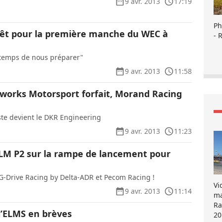
9 avr. 2013
17:19
Ph
êt pour la première manche du WEC à
- 
 temps de nous préparer"
9 avr. 2013
11:58
rworks Motorsport forfait, Morand Racing
ste devient le DKR Engineering
9 avr. 2013
11:23
LM P2 sur la rampe de lancement pour
r G-Drive Racing by Delta-ADR et Pecom Racing !
Vi
9 avr. 2013
11:14
ma
Ra
 l’ELMS en brèves
20