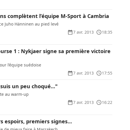
ans complètent l’équipe M-Sport à Cambria
ce Juho Hänninen au pied levé
7 avr. 2013
18:35
rse 1 : Nykjaer signe sa première victoire
pour l’équipe suédoise
7 avr. 2013
17:55
suis un peu choqué..."
piste au warm-up
7 avr. 2013
16:22
s espoirs, premiers signes...
ble de mieux faire à Marrakech