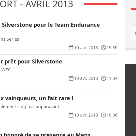
RT - AVRIL 2013
à Silverstone pour le Team Endurance
Re
ns Series
10 avr. 2013
19:39
r prêt pour Silverstone
u WEC
10 avr. 2013
11:34
 vainqueurs, un fait rare !
eulement cinq fois auparavant
10 avr. 2013
10:36
g honoré de sa présence au Mans