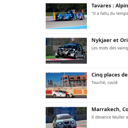
Tavares : Alpi
"Il a fallu du temp
Nykjaer et Ori
Les mots des vain
Cinq places d
Touché, coulé
Marrakech, Cou
Il devance Muller e