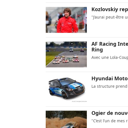
Kozlovskiy re
"J’aurai peut-être 
AF Racing Int
Ring
Avec une Lola-Cou
Hyundai Motor
La structure pren
Ogier de nouv
"C’est l’un de mes 