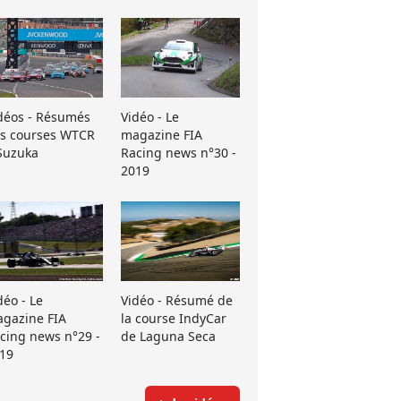
déos - Résumés
Vidéo - Le
s courses WTCR
magazine FIA
Suzuka
Racing news n°30 -
2019
déo - Le
Vidéo - Résumé de
gazine FIA
la course IndyCar
cing news n°29 -
de Laguna Seca
19