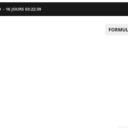
0
-
16
JOURS
03
:
22
:
38
FORMUL