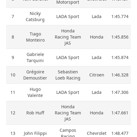
Motorsport
Nicky
7
LADA Sport
Lada
1:45.774
Catsburg
Honda
Tiago
8
Racing Team
Honda
1:45.856
Monteiro
JAS
Gabriele
9
LADA Sport
Lada
1:45.874
Tarquini
Grégoire
Sebastien
10
Citroen
1:46.328
Demoustier
Loeb Racing
Hugo
11
LADA Sport
Lada
1:47.306
Valente
Honda
12
Rob Huff
Racing Team
Honda
1:47.661
JAS
Campos
13
John Filippi
Chevrolet
1:48.477
Racing