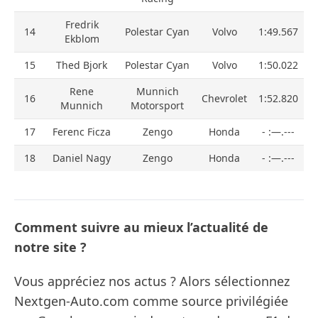
Fredrik
14
Polestar Cyan
Volvo
1:49.567
Ekblom
15
Thed Bjork
Polestar Cyan
Volvo
1:50.022
Rene
Munnich
16
Chevrolet
1:52.820
Munnich
Motorsport
17
Ferenc Ficza
Zengo
Honda
- :—.---
18
Daniel Nagy
Zengo
Honda
- :—.---
Comment suivre au mieux l’actualité de
notre site ?
Vous appréciez nos actus ? Alors sélectionnez
Nextgen-Auto.com comme source privilégiée