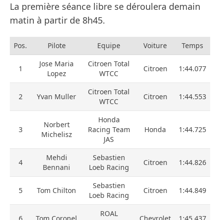
La première séance libre se déroulera demain
matin à partir de 8h45.
Pos.
Pilote
Equipe
Voiture
Temps
Jose Maria
Citroen Total
1
Citroen
1:44.077
Lopez
WTCC
Citroen Total
2
Yvan Muller
Citroen
1:44.553
WTCC
Honda
Norbert
3
Racing Team
Honda
1:44.725
Michelisz
JAS
Mehdi
Sebastien
4
Citroen
1:44.826
Bennani
Loeb Racing
Sebastien
5
Tom Chilton
Citroen
1:44.849
Loeb Racing
ROAL
6
Tom Coronel
Chevrolet
1:45.437