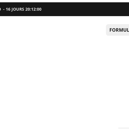
0
-
16
JOURS
20
:
12
:
00
FORMUL