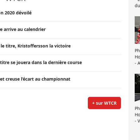
du
on 2020 dévoilé
 arrive au calendrier
e titre, Kristoffersson la victoire
Ph
Ho
 titre se jouera dans la dernière course
- 
 et creuse l’écart au championnat
+ sur WTCR
Ph
Ho
- 