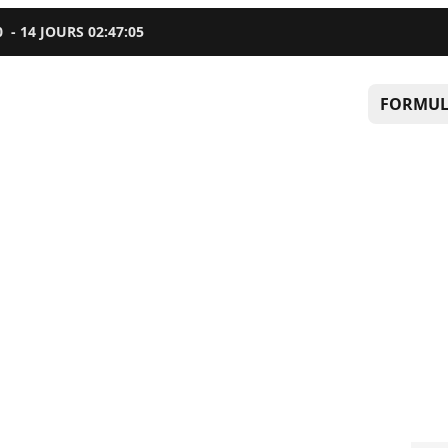
0
-
14
JOURS
02
:
47
:
04
FORMUL