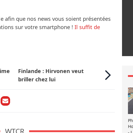
le afin que nos news vous soient présentées
mations sur votre smartphone !
Il suffit de
Time
Finlande : Hirvonen veut
briller chez lui
Ph
Ho
WTCR
- 