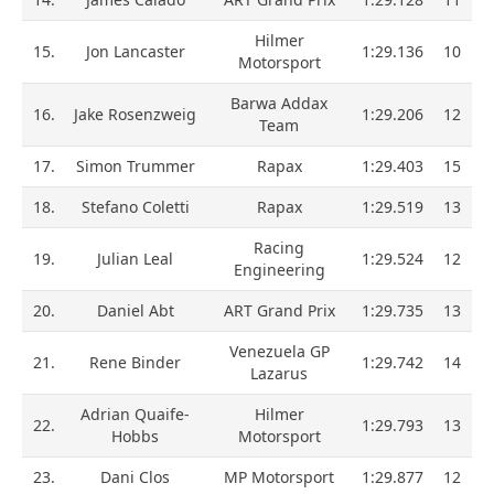
Hilmer
15.
Jon Lancaster
1:29.136
10
Motorsport
Barwa Addax
16.
Jake Rosenzweig
1:29.206
12
Team
17.
Simon Trummer
Rapax
1:29.403
15
18.
Stefano Coletti
Rapax
1:29.519
13
Racing
19.
Julian Leal
1:29.524
12
Engineering
20.
Daniel Abt
ART Grand Prix
1:29.735
13
Venezuela GP
21.
Rene Binder
1:29.742
14
Lazarus
Adrian Quaife-
Hilmer
22.
1:29.793
13
Hobbs
Motorsport
23.
Dani Clos
MP Motorsport
1:29.877
12