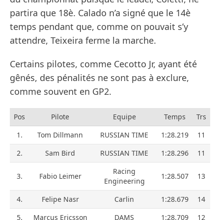
partira que 18è. Calado n’a signé que le 14è
temps pendant que, comme on pouvait s’y
attendre, Teixeira ferme la marche.
Certains pilotes, comme Cecotto Jr, ayant été
gênés, des pénalités ne sont pas à exclure,
comme souvent en GP2.
Pos
Pilote
Equipe
Temps
Trs
1.
Tom Dillmann
RUSSIAN TIME
1:28.219
11
2.
Sam Bird
RUSSIAN TIME
1:28.296
11
Racing
3.
Fabio Leimer
1:28.507
13
Engineering
4.
Felipe Nasr
Carlin
1:28.679
14
5.
Marcus Ericsson
DAMS
1:28.709
12