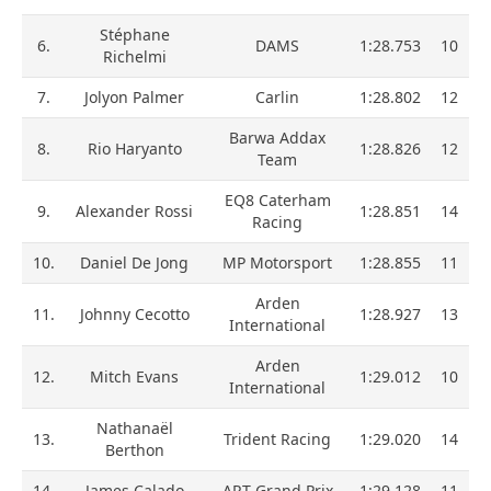
Stéphane
6.
DAMS
1:28.753
10
Richelmi
7.
Jolyon Palmer
Carlin
1:28.802
12
Barwa Addax
8.
Rio Haryanto
1:28.826
12
Team
EQ8 Caterham
9.
Alexander Rossi
1:28.851
14
Racing
10.
Daniel De Jong
MP Motorsport
1:28.855
11
Arden
11.
Johnny Cecotto
1:28.927
13
International
Arden
12.
Mitch Evans
1:29.012
10
International
Nathanaël
13.
Trident Racing
1:29.020
14
Berthon
14.
James Calado
ART Grand Prix
1:29.128
11